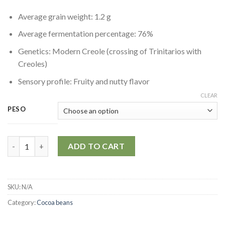
Average grain weight: 1.2 g
Average fermentation percentage: 76%
Genetics: Modern Creole (crossing of Trinitarios with
Creoles)
Sensory profile: Fruity and nutty flavor
CLEAR
PESO
Cocoa beans | Ocumare quantity
ADD TO CART
SKU:
N/A
Category:
Cocoa beans