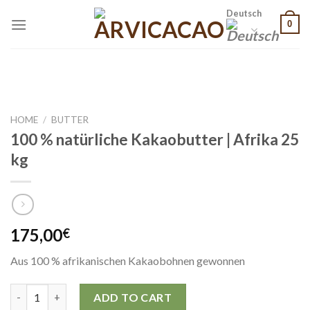
Skip
Deutsch
0
to
content
HOME
/
BUTTER
100 % natürliche Kakaobutter | Afrika 25
kg
175,00
€
Aus 100 % afrikanischen Kakaobohnen gewonnen
100 % natürliche Kakaobutter | Afrika 25 kg quantity
ADD TO CART